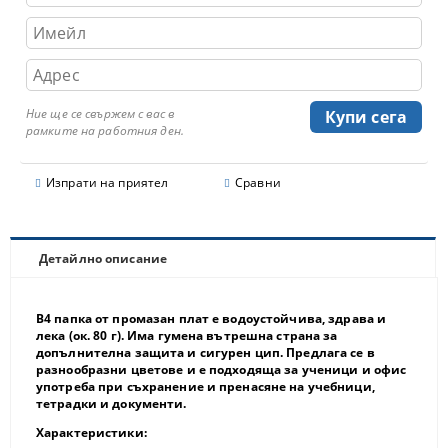
Ние ще се свържем с вас в
рамките на работния ден.
Изпрати на приятел
Сравни
Детайлно описание
B4 папка от промазан плат е водоустойчива, здрава и
лека (ок. 80 г). Има гумена вътрешна страна за
допълнителна защита и сигурен цип. Предлага се в
разнообразни цветове и е подходяща за ученици и офис
употреба при съхранение и пренасяне на учебници,
тетрадки и документи.
Характеристики: