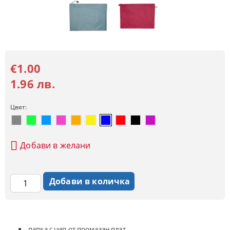
€1.00
1.96 лв.
Цвят:
Добави в желани
папка с цип от промазан плат