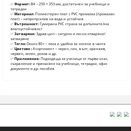
✅
Формат:
B4 – 250 × 353 мм, достатъчен за учебници и
тетрадки
✅
Материал:
Полиестерен плат с PVC промазка (промазан
плат) – непропусклив на вода и устойчив
✅
Вътрешност:
Гумирана PVC страна за допълнителна
влагоустойчивост
✅
Затваряне:
Здрав цип – сигурно и лесно отваряне/
затваряне
✅
Тегло:
Около 80 г – лека и удобна за носене в чанта
✅
Цветове :
Асортимент – черен, син, жълт, оранжев,
червен, зелен, розов и др.
✅
Приложение:
Подходяща за ученици от първи клас,
съхранение и пренасяне на учебници, тетрадки, офис
документи и др. пособия