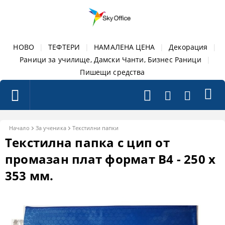
НОВО
|
ТЕФТЕРИ
|
НАМАЛЕНА ЦЕНА
|
Декорация
|
Раници за училище, Дамски Чанти, Бизнес Раници
|
Пишещи средства
Начало
За ученика
Текстилни папки
Текстилна папка с цип от
промазан плат формат B4 - 250 х
353 мм.