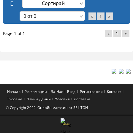
«
1
»
Page 1 of 1
«
1
»
Начало
Рекламации
За Нас
Вход
Регистрация
Контакт
Търсене
Лични Данни
Условия
Доставка
© Copyright 2022. Онлайн магазин от SELITON
GDPR