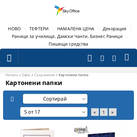
НОВО
|
ТЕФТЕРИ
|
НАМАЛЕНА ЦЕНА
|
Декорация
|
Раници за училище, Дамски Чанти, Бизнес Раници
|
Пишещи средства
Начало
Офис
Съхранение
Картонени папки
Картонени папки
«
1
»