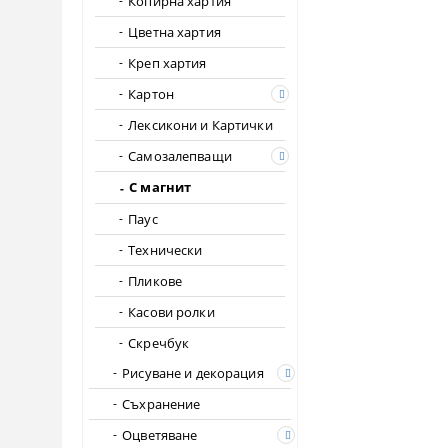
Копирна хартия
Цветна хартия
Креп хартия
Картон
Лексикони и Картички
Самозалепващи
С магнит
Паус
Технически
Пликове
Касови ролки
Скречбук
Рисуване и декорация
Съхранение
Оцветяване