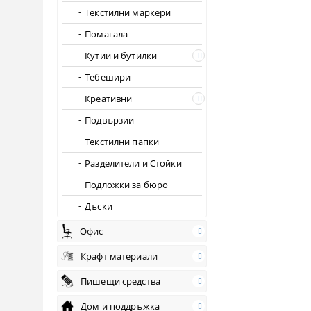
Текстилни маркери
Помагала
Кутии и бутилки
Tебешири
Креативни
Подвързии
Текстилни папки
Разделители и Стойки
Подложки за бюро
Дъски
Офис
Крафт материали
Пишещи средства
Дом и поддръжка