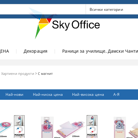
ЦЕНА
|
Декорация
|
Раници за училище, Дамски Чанти
Хартиени продукти
С магнит
Най-нови
Най-ниска цена
Най-висока цена
А-Я