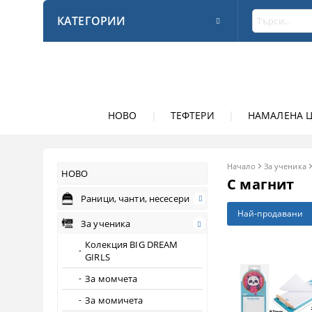
КАТЕГОРИИ
НОВО
|
ТЕФТЕРИ
|
НАМАЛЕНА 
Начало
За ученика
НОВО
С магнит
Раници, чанти, несесери
Най-продавани
За ученика
Колекция BIG DREAM
GIRLS
За момчета
За момичета