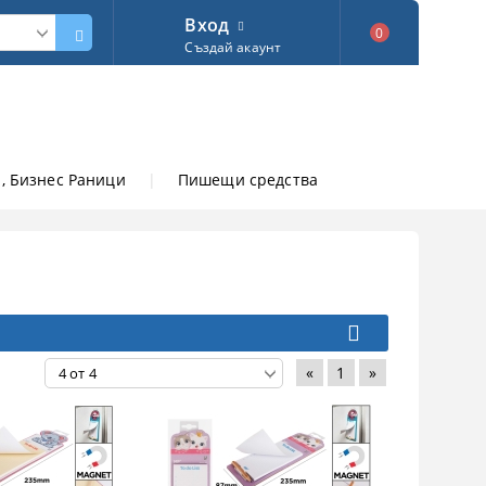
Вход
0
Създай акаунт
, Бизнес Раници
|
Пишещи средства
«
1
»