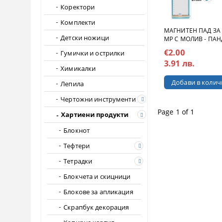
Коректори
Комплекти
МАГНИТЕН ПАД ЗА
Детски ножици
MP С МОЛИВ - ПАН
€2.00
Гумички и острилки
3.91 лв.
Химикалки
Лепила
Чертожни инструменти
Page 1 of 1
Хартиени продукти
Блокнот
Тефтери
Тетрадки
Блокчета и скицници
Блокове за апликация
Скрапбук декорация