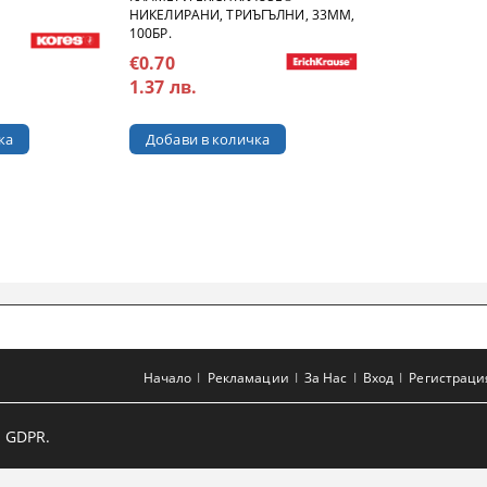
НИКЕЛИРАНИ, ТРИЪГЪЛНИ, 33MM,
100БР.
€0.70
1.37 лв.
Начало
Рекламации
За Нас
Вход
Регистраци
 GDPR.