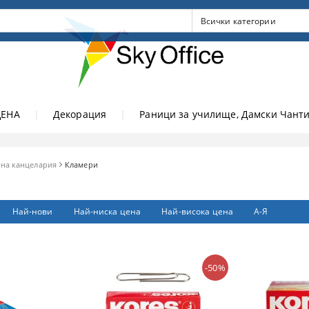
ЦЕНА
|
Декорация
|
Раници за училище, Дамски Чанти
на канцелария
Кламери
Най-нови
Най-ниска цена
Най-висока цена
А-Я
-50%