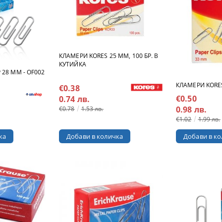
КЛАМЕРИ KORES 25 MM, 100 БР. В
КУТИЙКА
 28 MM - OF002
КЛАМЕРИ KORE
€0.38
€0.50
0.74 лв.
0.98 лв.
€0.78
1.53 лв.
€1.02
1.99 лв.