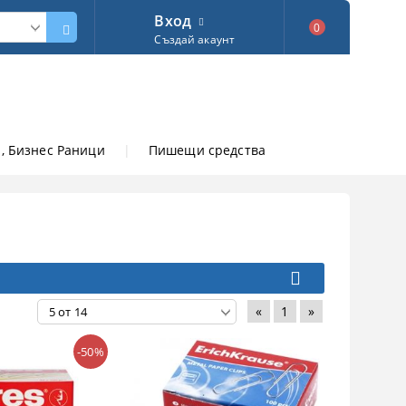
Вход
0
Създай акаунт
, Бизнес Раници
|
Пишещи средства
«
1
»
-50%