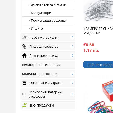
Дъски / Табла / Рамки
Калкулатори
Почистващи средства
Индиго
КЛАМЕРИ ERICHKR
MM,100 БР.
Крафт материали
€0.60
Пишещи средства
1.17 лв.
Дом и поддръжка
Великденска декорация
Коледни предложения
Опаковане и украса
Периферия, батерии,
аксесоари
ЕКО ПРОДУКТИ