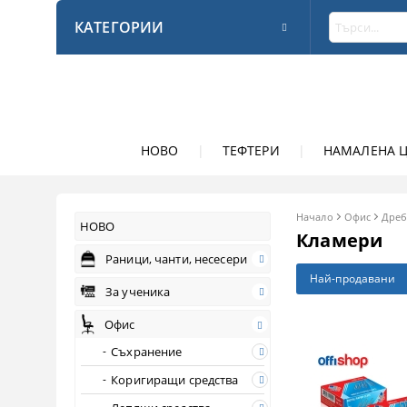
КАТЕГОРИИ
НОВО
|
ТЕФТЕРИ
|
НАМАЛЕНА 
Начало
Офис
Дреб
НОВО
Кламери
Раници, чанти, несесери
Най-продавани
За ученика
Офис
Съхранение
Коригиращи средства