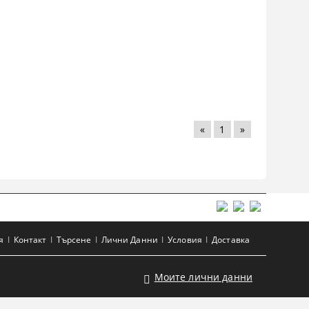
«
1
»
я
Контакт
Търсене
Лични Данни
Условия
Доставка
Моите лични данни