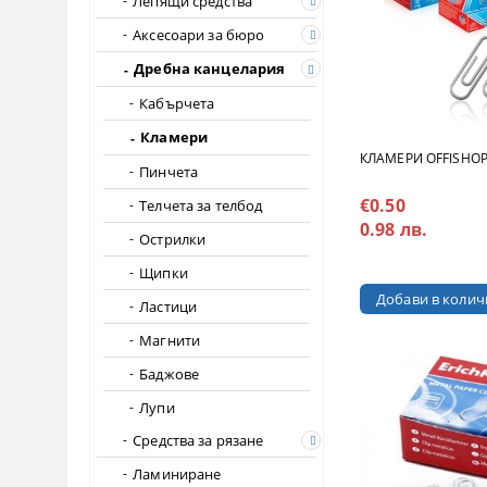
Лепящи средства
Аксесоари за бюро
Дребна канцелария
Кабърчета
Кламери
КЛАМЕРИ OFFISHOP
Пинчета
€0.50
Телчета за телбод
0.98 лв.
Острилки
Щипки
Ластици
Магнити
Баджове
Лупи
Средства за рязане
Ламиниране