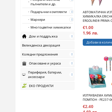
пълнители и др.
Подаръчни комплекти
АВТОМАТИЧНА ИЗ
ХИМИКАЛКА ERICH
Маркери
ERGOLINE® PRIMA 
€1.00
Многоцветни химикалки
1.96 лв.
Дом и поддръжка
Великденска декорация
Коледни предложения
Опаковане и украса
Периферия, батерии,
аксесоари
ЕКО ПРОДУКТИ
ИЗТРИВАЕМА ХИМИ
ПОМПОН - PE237-0
€2.40
4.69 лв.