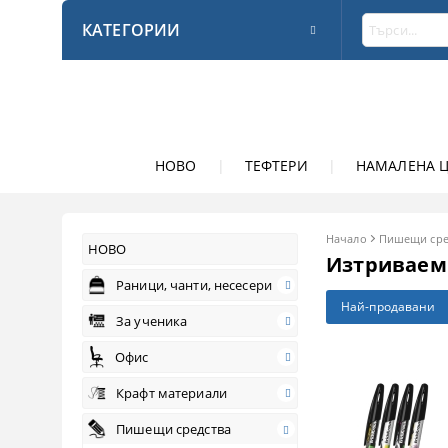
КАТЕГОРИИ
НОВО
|
ТЕФТЕРИ
|
НАМАЛЕНА 
Начало
Пишещи сре
НОВО
Изтриваем
Раници, чанти, несесери
Най-продавани
За ученика
Офис
Крафт материали
Пишещи средства