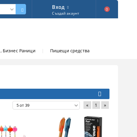
Вход
0
Създай акаунт
, Бизнес Раници
|
Пишещи средства
«
1
»