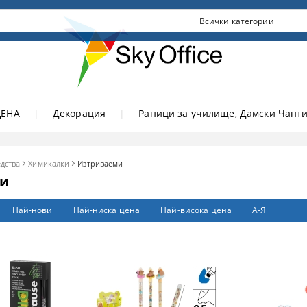
ЦЕНА
|
Декорация
|
Раници за училище, Дамски Чанти
дства
Химикалки
Изтриваеми
и
Най-нови
Най-ниска цена
Най-висока цена
А-Я