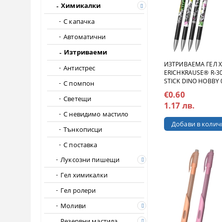
Химикалки
С капачка
Автоматични
Изтриваеми
ИЗТРИВАЕМА ГЕЛ 
Антистрес
ERICHKRAUSE® R-3
STICK DINO HOBBY 
С помпон
€0.60
Светещи
1.17 лв.
С невидимо мастило
Тънкописци
С поставка
Луксозни пишещи
Гел химикалки
Гел ролери
Моливи
Резервни мастила,