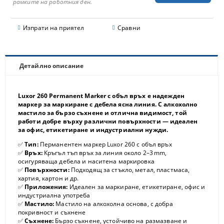
рамките на работния ден.
Изпрати на приятел
Сравни
Детайлно описание
Luxor 260 Permanent Marker с объл връх е надежден
маркер за маркиране с дебела ясна линия. С алкохолно
мастило за бързо съхнене и отлична видимост, той
работи добре върху различни повърхности — идеален
за офис, етикетиране и индустриални нужди.
✅
Тип:
Перманентен маркер Luxor 260 с объл връх
✅
Връх:
Кръгъл тъп връх за линия около 2–3 mm,
осигуряваща дебела и наситена маркировка
✅
Повърхности:
Подходящ за стъкло, метал, пластмаса,
хартия, картон и др.
✅
Приложения:
Идеален за маркиране, етикетиране, офис и
индустриална употреба
✅
Мастило:
Мастило на алкохолна основа, с добра
покривност и съхнене
✅
Съхнене:
Бързо съхнене, устойчиво на размазване и