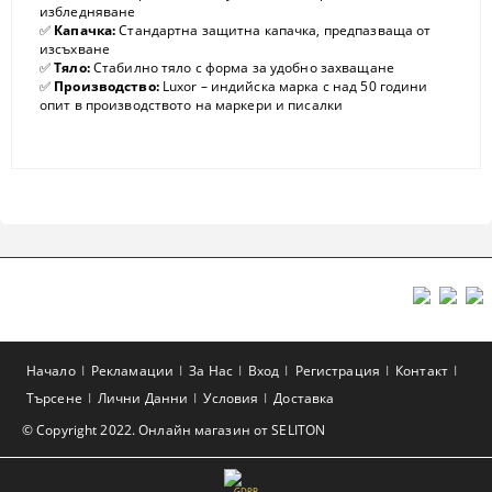
избледняване
✅
Капачка:
Стандартна защитна капачка, предпазваща от
изсъхване
✅
Тяло:
Стабилно тяло с форма за удобно захващане
✅
Производство:
Luxor – индийска марка с над 50 години
опит в производството на маркери и писалки
Начало
Рекламации
За Нас
Вход
Регистрация
Контакт
Търсене
Лични Данни
Условия
Доставка
© Copyright 2022. Онлайн магазин от SELITON
GDPR