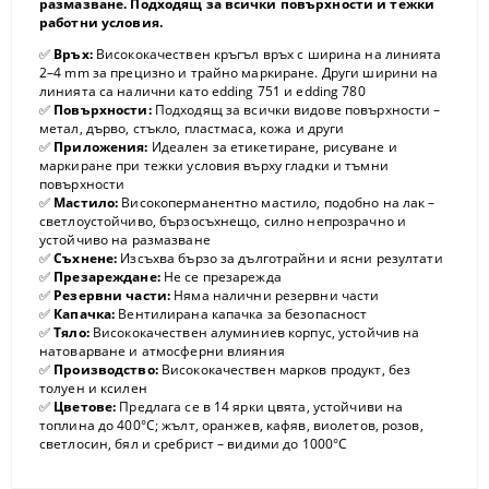
размазване. Подходящ за всички повърхности и тежки
работни условия.
✅
Връх:
Висококачествен кръгъл връх с ширина на линията
2–4 mm за прецизно и трайно маркиране. Други ширини на
линията са налични като edding 751 и edding 780
✅
Повърхности:
Подходящ за всички видове повърхности –
метал, дърво, стъкло, пластмаса, кожа и други
✅
Приложения:
Идеален за етикетиране, рисуване и
маркиране при тежки условия върху гладки и тъмни
повърхности
✅
Мастило:
Високоперманентно мастило, подобно на лак –
светлоустойчиво, бързосъхнещо, силно непрозрачно и
устойчиво на размазване
✅
Съхнене:
Изсъхва бързо за дълготрайни и ясни резултати
✅
Презареждане:
Не се презарежда
✅
Резервни части:
Няма налични резервни части
✅
Капачка:
Вентилирана капачка за безопасност
✅
Тяло:
Висококачествен алуминиев корпус, устойчив на
натоварване и атмосферни влияния
✅
Производство:
Висококачествен марков продукт, без
толуен и ксилен
✅
Цветове:
Предлага се в 14 ярки цвята, устойчиви на
топлина до 400°C; жълт, оранжев, кафяв, виолетов, розов,
светлосин, бял и сребрист – видими до 1000°C