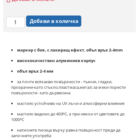
маркер с боя, с лакиращ ефект, объл връх 2-4mm
висококачествен алуминиев корпус
объл връх 2-4 мм
за почти всякакви повърхности - тъмни, гладки,
прозрачни-като стъкло,пластмаса,метал; за меки порести
повърхности- като дървесина
мастило устойчиво на UV лъчи и атмосферни влияния
мастило видимо до 400⁰C, а при някои от цветовете до
1000⁰C
натиснете писеца върху равна повърхност преди да
започнете употреба