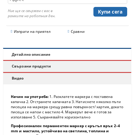
Ние ще се свържем с вас в
рамките на работния ден.
Изпрати на приятел
Сравни
Детайлно описание
Свързани продукти
Видео
Начин на употреба:
1. Разклатете маркера с поставена
капачка 2. Отстранете капачката 3. Натиснете няколко пъти
писецеа на маркера срещу равна повърхност/ хартия, докато
писеца се напои с мастило 4. Маркерът вече е готов за
използване 5. Съхранявайте хоризонтално
Професионален перманентен маркер с кръгъл връх 2–4
mm и мастило, устойчиво на светлина, топлина и