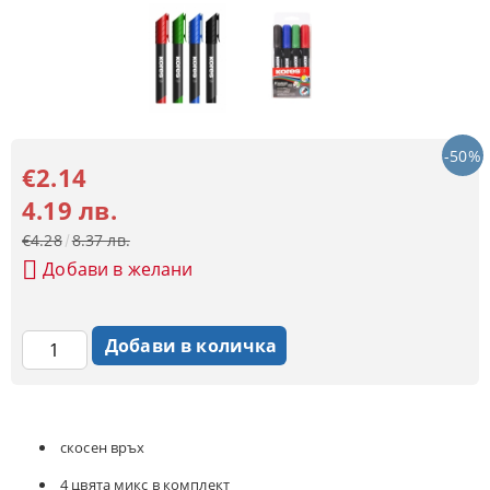
-50%
€2.14
4.19 лв.
€4.28
8.37 лв.
Добави в желани
скосен връх
4 цвята микс в комплект