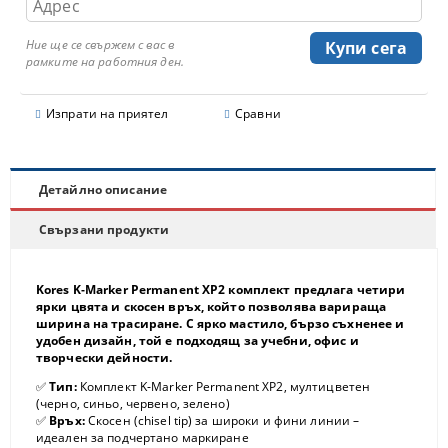
Ние ще се свържем с вас в
рамките на работния ден.
Изпрати на приятел
Сравни
Детайлно описание
Свързани продукти
Kores K‑Marker Permanent XP2 комплект предлага четири
ярки цвята и скосен връх, който позволява варираща
ширина на трасиране. С ярко мастило, бързо съхненее и
удобен дизайн, той е подходящ за учебни, офис и
творчески дейности.
✅
Тип:
Комплект K‑Marker Permanent XP2, мултицветен
(черно, синьо, червено, зелено)
✅
Връх:
Скосен (chisel tip) за широки и фини линии –
идеален за подчертано маркиране