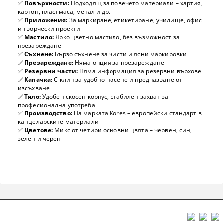
✅
Повърхности:
Подходящ за повечето материали – хартия,
картон, пластмаса, метал и др.
✅
Приложения:
За маркиране, етикетиране, училище, офис
и творчески проекти
✅
Мастило:
Ярко цветно мастило, без възможност за
презареждане
✅
Съхнене:
Бързо съхнене за чисти и ясни маркировки
✅
Презареждане:
Няма опция за презареждане
✅
Резервни части:
Няма информация за резервни върхове
✅
Капачка:
С клип за удобно носене и предпазване от
изсъхване
✅
Тяло:
Удобен скосен корпус, стабилен захват за
професионална употреба
✅
Производство:
На марката Kores – европейски стандарт в
канцеларските материали
✅
Цветове:
Микс от четири основни цвята – червен, син,
зелен и черен