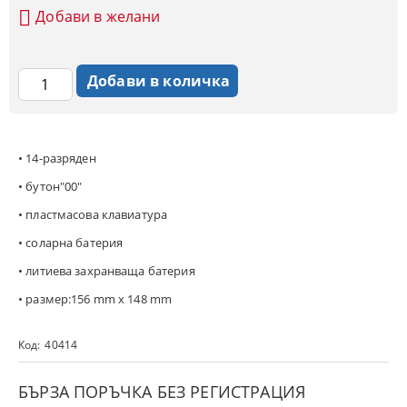
Добави в желани
• 14-разряден
• бутон"00"
• пластмасова клавиатура
• соларна батерия
• литиева захранваща батерия
• размер:156 mm х 148 mm
Код:
40414
БЪРЗА ПОРЪЧКА БЕЗ РЕГИСТРАЦИЯ