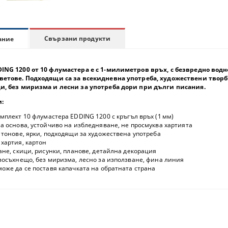
Свързани продукти
ание
DING 1200
от 10 флумастера е с 1‑милиметров връх, с безвредно водн
ветове. Подходящи са за всекидневна употреба, художествени творб
и, без миризма и лесни за употреба дори при дълги писания.
:
омплект 10 флумастера EDDING 1200 с кръгъл връх (1 мм)
на основа, устойчиво на избледняване, не просмуква хартията
 тонове, ярки, подходящи за художествена употреба
: хартия, картон
сане, скици, рисунки, планове, детайлна декорация
рзосъхнещо, без миризма, лесно за използване, фина линия
 може да се поставя капачката на обратната страна