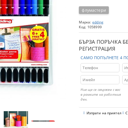
флумастери
Марка:
edding
Код:
1058999
БЪРЗА ПОРЪЧКА Б
РЕГИСТРАЦИЯ
САМО ПОПЪЛНЕТЕ 4 П
Ние ще се свържем с вас
в рамките на работния
ден.
Изпрати на приятел
С