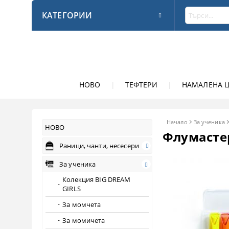
КАТЕГОРИИ
НОВО
|
ТЕФТЕРИ
|
НАМАЛЕНА 
Начало
За ученика
НОВО
Флумастер
Раници, чанти, несесери
За ученика
Колекция BIG DREAM
GIRLS
За момчета
За момичета