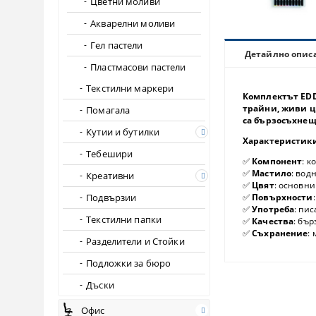
Цветни моливи
Акварелни моливи
Гел пастели
Детайлно опис
Пластмасови пастели
Текстилни маркери
Комплектът
ED
трайни, живи ц
Помагала
са бързосъхнещ
Кутии и бутилки
Характеристики
Tебешири
✅
Компонент
: к
✅
Мастило
: вод
Креативни
✅
Цвят
: основни
Подвързии
✅
Повърхности
✅
Употреба
: пи
Текстилни папки
✅
Качества
: бъ
✅
Съхранение
:
Разделители и Стойки
Подложки за бюро
Дъски
Офис