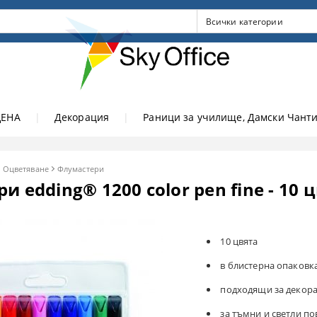
ЦЕНА
|
Декорация
|
Раници за училище, Дамски Чанти
Оцветяване
Флумастери
и edding® 1200 color pen fine - 10 
10 цвята
в блистерна опаковк
подходящи за декор
за тъмни и светли п