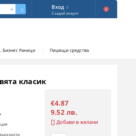
Вход
0
Създай акаунт
, Бизнес Раници
|
Пишещи средства
цвята класик
€4.87
9.52 лв.
а
Добави в желани
ация
овърхности