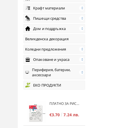
Крафт материали
Пишещи средства
Дом и поддръжка
Великденска декорация
Коледни предложения
Опаковане и украса
Периферия, батерии,
аксесоари
ЕКО ПРОДУКТИ
ПЛАТНО ЗА РИСУВАНЕ MP ARTIX С РАМКА КОСМОНАВТ, 280 G/M², 20Х25 СМ.
€3.70
7.24 лв.