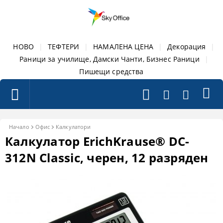
НОВО
|
ТЕФТЕРИ
|
НАМАЛЕНА ЦЕНА
|
Декорация
|
Раници за училище, Дамски Чанти, Бизнес Раници
|
Пишещи средства
Начало
Офис
Калкулатори
Калкулатор ErichKrause® DC-
312N Classic, черен, 12 разряден