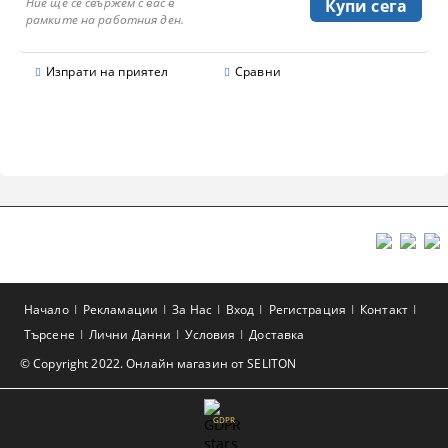
Ние ще се свържем с вас в
рамките на работния ден.
Изпрати на приятел
Сравни
Начало
Рекламации
За Нас
Вход
Регистрация
Контакт
Търсене
Лични Данни
Условия
Доставка
© Copyright 2022. Онлайн магазин от SELITON
GDPR