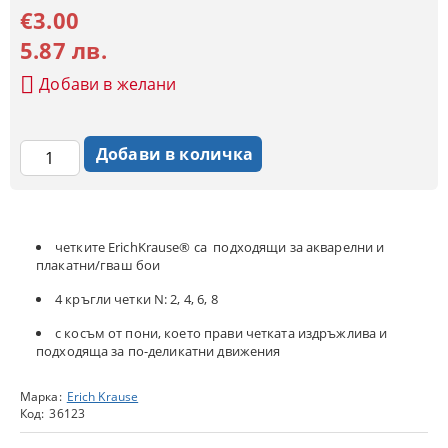
€3.00
5.87 лв.
Добави в желани
четките ErichKrause® са подходящи за акварелни и
плакатни/гваш бои
4 кръгли четки N: 2, 4, 6, 8
с косъм от пони, което прави четката издръжлива и
подходяща за по-деликатни движения
Марка:
Erich Krause
Код:
36123