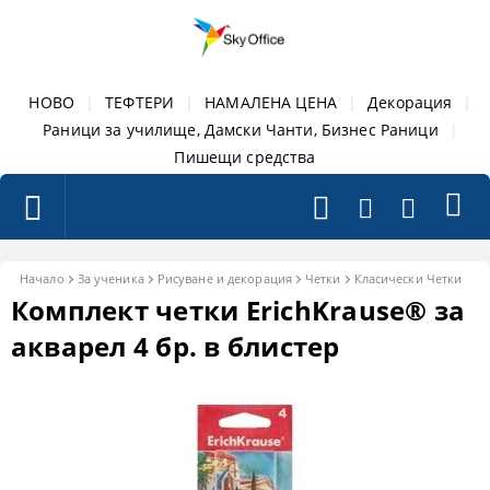
НОВО
|
ТЕФТЕРИ
|
НАМАЛЕНА ЦЕНА
|
Декорация
|
Раници за училище, Дамски Чанти, Бизнес Раници
|
Пишещи средства
Начало
За ученика
Рисуване и декорация
Четки
Класически Четки
Комплект четки ErichKrause® за
акварел 4 бр. в блистер