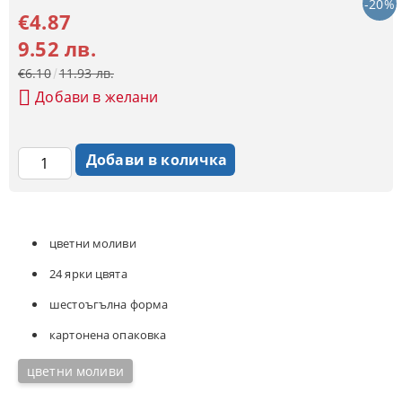
-20%
€4.87
9.52 лв.
€6.10
11.93 лв.
Добави в желани
цветни моливи
24 ярки цвята
шестоъгълна форма
картонена опаковка
цветни моливи