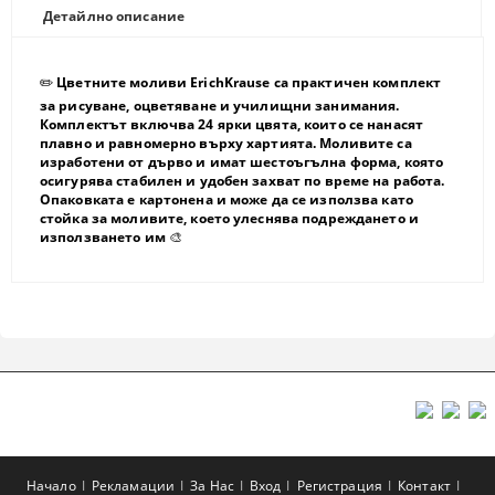
Детайлно описание
✏️
Цветните моливи
ErichKrause
са практичен комплект
за рисуване, оцветяване и училищни занимания.
Комплектът включва 24 ярки цвята, които се нанасят
плавно и равномерно върху хартията. Моливите са
изработени от дърво и имат шестоъгълна форма, която
осигурява стабилен и удобен захват по време на работа.
Опаковката е картонена и може да се използва като
стойка за моливите, което улеснява подреждането и
използването им
🎨
Начало
Рекламации
За Нас
Вход
Регистрация
Контакт