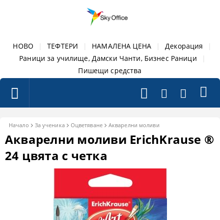
НОВО
|
ТЕФТЕРИ
|
НАМАЛЕНА ЦЕНА
|
Декорация
|
Раници за училище, Дамски Чанти, Бизнес Раници
|
Пишещи средства
Начало
За ученика
Оцветяване
Акварелни моливи
Акварелни моливи ErichKrause ®
24 цвята с четка