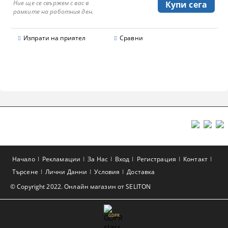
Ние ще се свържем с вас в
рамките на работния ден.
Изпрати на приятел
Сравни
Начало
Рекламации
За Нас
Вход
Регистрация
Контакт
Търсене
Лични Данни
Условия
Доставка
© Copyright 2022. Онлайн магазин от SELITON
GDPR