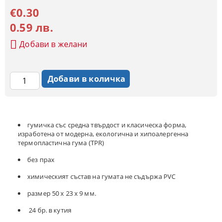
€0.30
0.59 лв.
Добави в желани
гумичка със средна твърдост и класическа форма,
изработена от модерна, екологична и хипоалергенна
термопластична гума (TPR)
без прах
химическият състав на гумата не съдържа PVC
размер 50 х 23 х 9 мм.
24 бр. в кутия