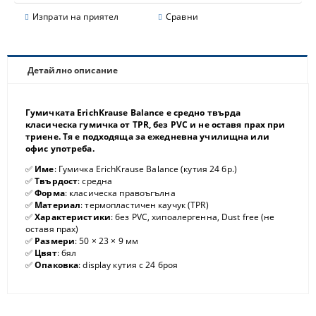
Изпрати на приятел
Сравни
Детайлно описание
Гумичката ErichKrause Balance е средно твърда
класическа гумичка от TPR, без PVC и не оставя прах при
триене. Тя е подходяща за ежедневна училищна или
офис употреба.
✅
Име
: Гумичка ErichKrause Balance (кутия 24 бр.)
✅
Твърдост
: средна
✅
Форма
: класическа правоъгълна
✅
Материал
: термопластичен каучук (TPR)
✅
Характеристики
: без PVC, хипоалергенна, Dust free (не
оставя прах)
✅
Размери
: 50 × 23 × 9 мм
✅
Цвят
: бял
✅
Опаковка
: display кутия с 24 броя