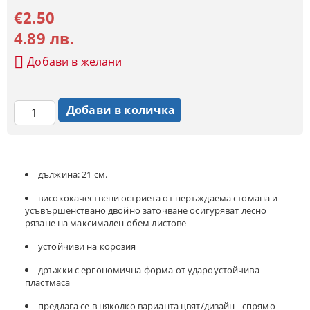
€2.50
4.89 лв.
Добави в желани
дължина: 21 см.
висококачествени остриета от неръждаема стомана и
усъвършенствано двойно заточване осигуряват лесно
рязане на максимален обем листове
устойчиви на корозия
дръжки с ергономична форма от удароустойчива
пластмаса
предлага се в няколко варианта цвят/дизайн - спрямо