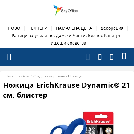
НОВО
|
ТЕФТЕРИ
|
НАМАЛЕНА ЦЕНА
|
Декорация
|
Раници за училище, Дамски Чанти, Бизнес Раници
|
Пишещи средства
Начало
Офис
Средства за рязане
Ножици
Ножица ErichKrause Dynamic® 21
см, блистер