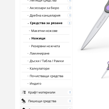
Лепящи средства
Аксесоари за бюро
Дребна канцелария
Средства за рязане
Макетни ножове
Ножици
Резервни ножчета
Ламиниране
Дъски / Табла / Рамки
Калкулатори
Почистващи средства
Индиго
Крафт материали
Пишещи средства