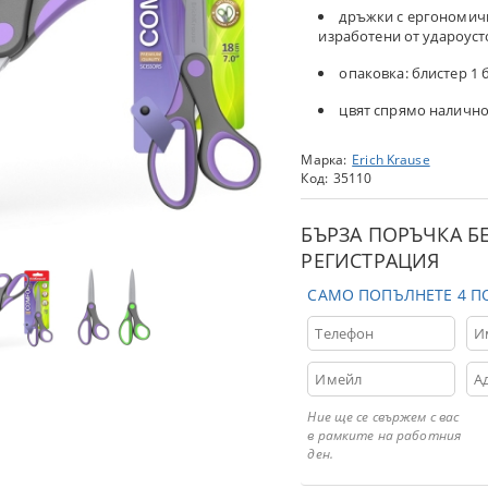
дръжки с ергономич
изработени от удароуст
опаковка: блистер 1 
цвят спрямо налично
Марка:
Erich Krause
Код:
35110
БЪРЗА ПОРЪЧКА Б
РЕГИСТРАЦИЯ
САМО ПОПЪЛНЕТЕ 4 П
Ние ще се свържем с вас
в рамките на работния
ден.