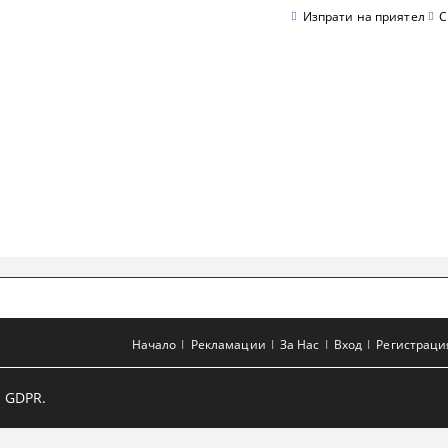
Изпрати на приятел
С
Начало
Рекламации
За Нас
Вход
Регистраци
 GDPR.