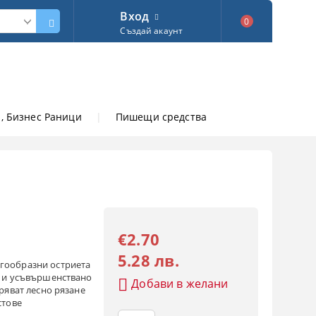
Вход
0
Създай акаунт
, Бизнес Раници
|
Пишещи средства
€2.70
5.28 лв.
гообразни остриета
 и усъвършенствано
Добави в желани
ряват лесно рязане
стове