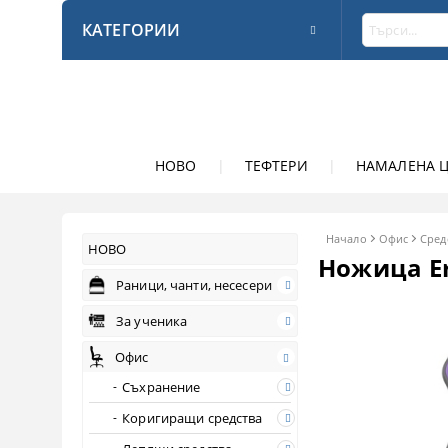
КАТЕГОРИИ
НОВО
|
ТЕФТЕРИ
|
НАМАЛЕНА 
Начало
Офис
Сред
НОВО
Ножица Er
Раници, чанти, несесери
За ученика
Офис
Съхранение
Коригиращи средства