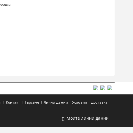
равни
я
Контакт
Търсене
Лични Данни
Условия
Доставка
Моите лични данни