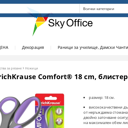
ЦЕНА
|
Декорация
|
Раници за училище, Дамски Чанти
ства за рязане
Ножици
ichKrause Comfort® 18 cm, блистер
размер: 18 см.
висококачествени дъ
от неръждаема стомана
двойно заточване осигу
на максимален обем ли