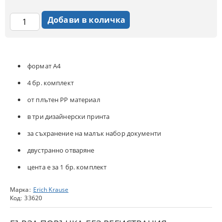
формат А4
4 бр. комплект
от плътен PP материал
в три дизайнерски принта
за съхранение на малък набор документи
двустранно отваряне
цента е за 1 бр. комплект
Марка:
Erich Krause
Код:
33620