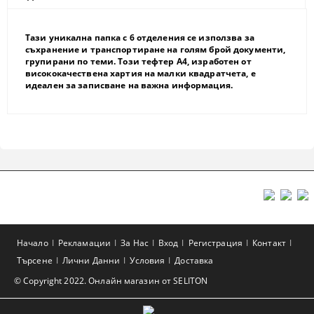
Тази уникална папка с 6 отделения се използва за
съхранение и транспортиране на голям брой документи,
групирани по теми. Този тефтер A4, изработен от
висококачествена хартия на малки квадратчета, е
идеален за записване на важна информация.
Начало
Рекламации
За Нас
Вход
Регистрация
Контакт
Търсене
Лични Данни
Условия
Доставка
© Copyright 2022. Онлайн магазин от SELITON