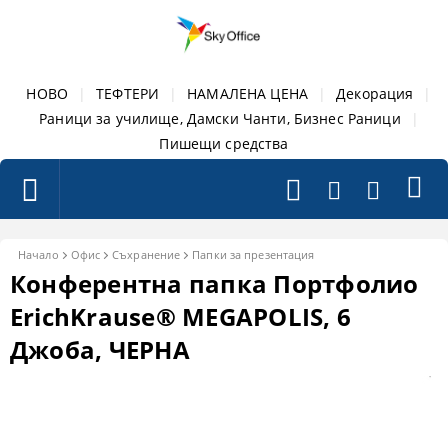
НОВО
|
ТЕФТЕРИ
|
НАМАЛЕНА ЦЕНА
|
Декорация
|
Раници за училище, Дамски Чанти, Бизнес Раници
|
Пишещи средства
Начало
Офис
Съхранение
Папки за презентация
Конферентна папка Портфолио
ErichKrause® MEGAPOLIS, 6
Джоба, ЧЕРНА