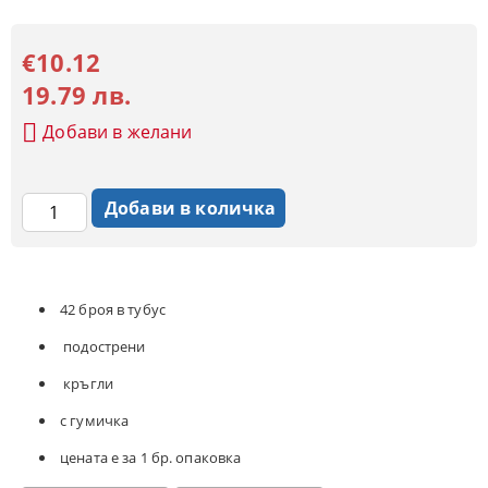
€10.12
19.79 лв.
Добави в желани
42 броя в тубус
подострени
кръгли
с гумичка
цената е за 1 бр. опаковка