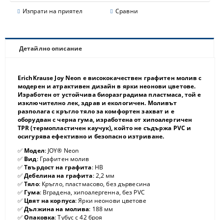
Изпрати на приятел
Сравни
Детайлно описание
ErichKrause Joy Neon
е висококачествен графитен молив с
модерен и атрактивен дизайн в ярки неонови цветове.
Изработен от устойчива биоразградима пластмаса, той е
изключително лек, здрав и екологичен. Моливът
разполага с кръгло тяло за комфортен захват и е
оборудван с черна гума, изработена от хипоалергичен
TPR (термопластичен каучук), който не съдържа PVC и
осигурява ефективно и безопасно изтриване.
✅
Модел
: JOY® Neon
✅
Вид
: Графитен молив
✅
Твърдост на графита
: HB
✅
Дебелина на графита
: 2,2 мм
✅
Тяло
: Кръгло, пластмасово, без дървесина
✅
Гума
: Вградена, хипоалергенна, без PVC
✅
Цвят на корпуса
: Ярки неонови цветове
✅
Дължина на молива
: 188 мм
✅
Опаковка
: Тубус с 42 броя