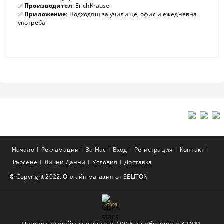
✅
Производител
: ErichKrause
✅
Приложение
: Подходящ за училище, офис и ежедневна
употреба
Начало
Рекламации
За Нас
Вход
Регистрация
Контакт
Търсене
Лични Данни
Условия
Доставка
© Copyright 2022. Онлайн магазин от SELITON
GDPR