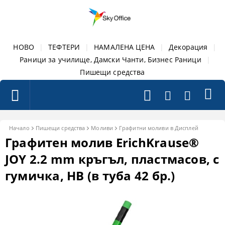
НОВО
|
ТЕФТЕРИ
|
НАМАЛЕНА ЦЕНА
|
Декорация
|
Раници за училище, Дамски Чанти, Бизнес Раници
|
Пишещи средства
Начало
Пишещи средства
Моливи
Графитни моливи в Дисплей
Графитен молив ErichKrause®
JOY 2.2 mm кръгъл, пластмасов, с
гумичка, HB (в туба 42 бр.)