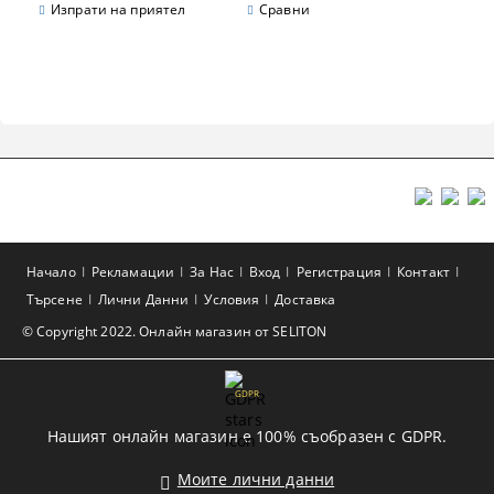
Изпрати на приятел
Сравни
Начало
Рекламации
За Нас
Вход
Регистрация
Контакт
Търсене
Лични Данни
Условия
Доставка
© Copyright 2022. Онлайн магазин от SELITON
GDPR
Нашият онлайн магазин е 100% съобразен с GDPR.
Моите лични данни