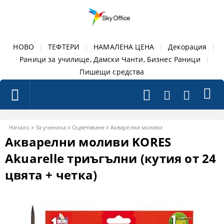
НОВО
|
ТЕФТЕРИ
|
НАМАЛЕНА ЦЕНА
|
Декорация
|
Раници за училище, Дамски Чанти, Бизнес Раници
|
Пишещи средства
Начало
За ученика
Оцветяване
Акварелни моливи
Акварелни моливи KORES
Akuarelle триъгълни (кутия от 24
цвята + четка)