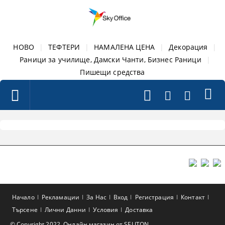
НОВО
|
ТЕФТЕРИ
|
НАМАЛЕНА ЦЕНА
|
Декорация
|
Раници за училище, Дамски Чанти, Бизнес Раници
|
Пишещи средства
Начало
Рекламации
За Нас
Вход
Регистрация
Контакт
Търсене
Лични Данни
Условия
Доставка
© Copyright 2022. Онлайн магазин от SELITON