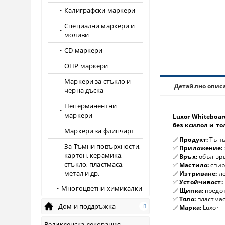
Калиграфски маркери
Специални маркери и
моливи
CD маркери
OHP маркери
Маркери за стъкло и
Детайлно опис
черна дъска
Неперманентни
маркери
Luxor Whiteboar
без ксилол и то
Маркери за флипчарт
✅
Продукт:
Тънък
За Тъмни повърхности,
✅
Приложение:
картон, керамика,
✅
Връх:
объл връ
стъкло, пластмаса,
✅
Мастило:
спир
метал и др.
✅
Изтриване:
ле
✅
Устойчивост:
Многоцветни химикалки
✅
Щипка:
предот
✅
Тяло
:
пластмас
Дом и поддръжка
✅
Марка:
Luxor
Великденска декорация