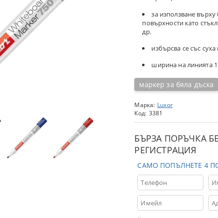
за използване върху 
повърхности като стъкл
др.
избърсва се със суха
ширина на линията 1 
маркер за бяла дъска
Марка:
Luxor
Код:
3381
БЪРЗА ПОРЪЧКА Б
РЕГИСТРАЦИЯ
САМО ПОПЪЛНЕТЕ 4 П