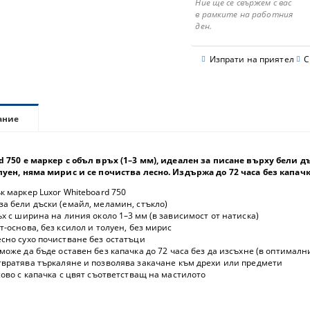
Ние ще се свържем с вас
в рамките на работния
ден.
Изпрати на приятел
С
ание
d 750 е маркер с объл връх (1–3 мм), идеален за писане върху бели
луен, няма мирис и се почиства лесно. Издържа до 72 часа без капачк
 маркер Luxor Whiteboard 750
за бели дъски (емайл, меламин, стъкло)
х с ширина на линия около 1–3 мм (в зависимост от натиска)
т-основа, без ксилол и толуен, без мирис
сно сухо почистване без остатъци
може да бъде оставен без капачка до 72 часа без да изсъхне (в оптималн
вратява търкаляне и позволява закачане към дрехи или предмети
ово с капачка с цвят съответстващ на мастилото