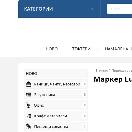
КАТЕГОРИИ
НОВО
|
ТЕФТЕРИ
|
НАМАЛЕНА 
Начало
Пишещи сре
НОВО
Маркер Lu
Раници, чанти, несесери
За ученика
Офис
Крафт материали
Пишещи средства