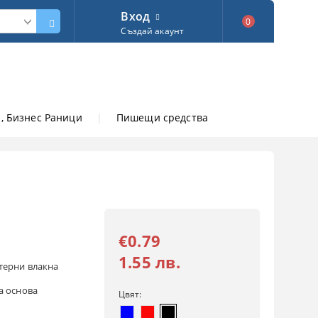
Вход
0
Създай акаунт
, Бизнес Раници
|
Пишещи средства
€0.79
1.55 лв.
терни влакна
а основа
Цвят: