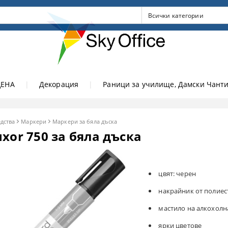
ЦЕНА
|
Декорация
|
Раници за училище, Дамски Чанти
дства
Маркери
Маркери за бяла дъска
xor 750 за бяла дъска
цвят: черен
накрайник от полиес
мастило на алкохолн
ярки цветове