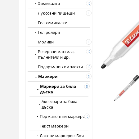
Химикалки
Луксозни пишещи
Гел химикалки
Гел ролери
Моливи
Резервни мастила,
пълнители и др.
Подаръчни комплекти
Маркери
Маркери за бяла
дъска
Аксесоари за бяла
дъска
Перманентни маркери
Текст маркери
Лакови маркери с Боя