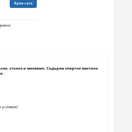
равни
 дъски, стъкло и меламин. Съдържа спиртно мастило
а.
и условия)