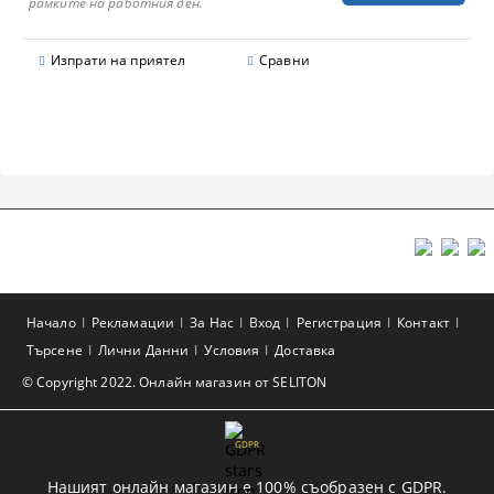
рамките на работния ден.
Изпрати на приятел
Сравни
Начало
Рекламации
За Нас
Вход
Регистрация
Контакт
Търсене
Лични Данни
Условия
Доставка
© Copyright 2022. Онлайн магазин от SELITON
GDPR
Нашият онлайн магазин е 100% съобразен с GDPR.